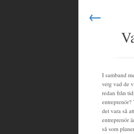
←
Va
I samband med
vetg vad de v
redan från ti
entreprenör? 
det vara så a
entreprenör ä
så som planer