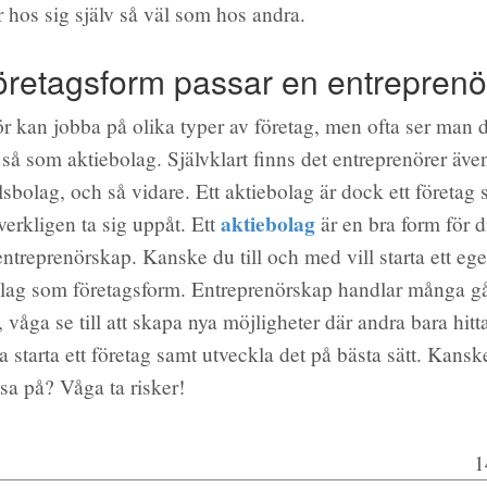
 hos sig själv så väl som hos andra.
företagsform passar en entreprenö
r kan jobba på olika typer av företag, men ofta ser man d
g så som aktiebolag. Självklart finns det entreprenörer äve
lsbolag, och så vidare. Ett aktiebolag är dock ett företag
aktiebolag
verkligen ta sig uppåt. Ett
är en bra form för d
entreprenörskap. Kanske du till och med vill starta ett ege
bolag som företagsform. Entreprenörskap handlar många g
, våga se till att skapa nya möjligheter där andra bara hit
 starta ett företag samt utveckla det på bästa sätt. Kanske
tsa på? Våga ta risker!
1