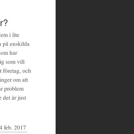
r?
em i lite
n på enskilda
 som har
ig som vill
t företag, och
ånger om att
tar problem
 det är just
4 feb. 2017