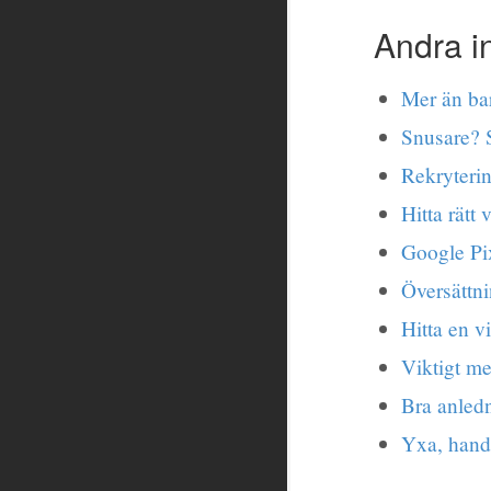
Andra i
Mer än bar
Snusare? 
Rekryterin
Hitta rätt 
Google Pi
Översättni
Hitta en 
Viktigt m
Bra anledn
Yxa, hand