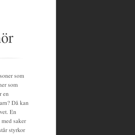
nör
rsoner som
oner som
r en
 barn? Då kan
vet. En
t med saker
tår styrkor