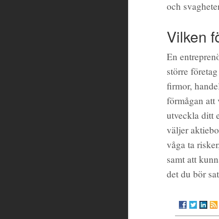
och svagheter
Vilken 
En entreprenö
större företa
firmor, hande
förmågan att 
utveckla ditt 
väljer aktie
våga ta risker
samt att kunna
det du bör sa